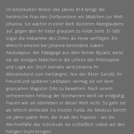
Im bitterkalten Winter des Jahres 814 bringt die
heidnische Frau des Dorfpriesters ein Mädchen zur Welt:
Johanna. Sie wächst in einer Welt düsteren Aberglaubens
auf, gegen den ihr Vater grausam zu Felde zieht. Er läßt
sogar die Hebamme des Ortes als Hexe verfolgen. Ein
Mensch erkennt bei Johanna besondere Gaben:
Aeskulapius, der Pädagoge aus dem fernen Byzanz, weist
sie als einziges Mädchen in die Lehren der Philosophie
und Logik ein. Doch beinahe wird Johanna ihr
Wissensdurst zum Verhängnis. Nur der Ritter Gerold, ihr
Freund und späterer Liebhaber, vermag sie vor dem
grausamen Magister Odo zu bewahren. Nach einem
verheerenden Feldzug der Normannen weiß sie endgültig:
Frauen wie sie überleben in dieser Welt nicht. So geht sie
als Mönch verkleidet ins Kloster Fulda. Als Medicus betritt
sie Jahre später Rom, die Stadt des Papstes - wo die
Wechselfälle des Schicksals sie schließlich selbst auf den
heiligen Stuhl bringen.