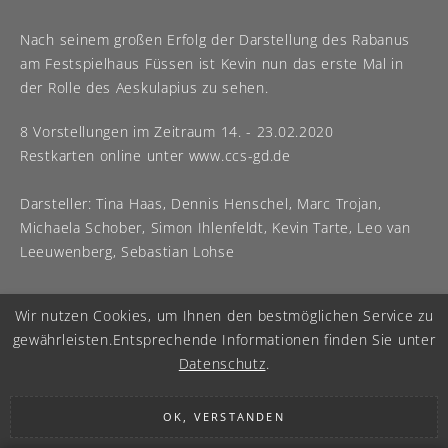
Nach seinem großen Erfolg der Darstellung des Rabanus
am Festspielhaus Füssen ist Kevin nun das erste Mal in
der Rolle des Aeskulapius zu sehen.
8 Vorstellungen im Zeitraum 14. - 23.02.2020
Restkarten online unter www.ccs-gd.de
Darsteller: Tina Haas, Dennis Henschel, Marc Trojan,
Michaela Schober, Simon Ihlenfeldt, Kevin Tarte, Leo van
Leeuwenberg, Sebastian Lohse
Wir nutzen Cookies, um Ihnen den bestmöglichen Service zu
gewährleisten.
Entsprechende Informationen finden Sie unter
Datenschutz
.
OK, VERSTANDEN