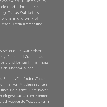
r von 14 bis 18 Jahren kaum
d die Produktion unter der
ege Tobias Walldorf als
nbildnerin und von Profi-
 Otzen, Katrin Kramer und
als sei euer Schwanz einen
oey, Pablo und Curtis alias
Sosic und Joshua Hirmer Tipps
nz als Macho-Gauner.
s Biest
“, „
Cats
“ oder „Tanz der
ich mal vor: Mit dem rechten
 linke Bein samt Hüfte locker
rn eingeschüchterten Nonnen
ne schwappende Testosteron in