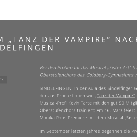
M „TANZ DER VAMPIRE“ NAC
NDELFINGEN
Bei den Proben für das Musical „Sister Act“ tr
Oberstufenchors des Goldberg-Gymnasiums mit
CK
SINDELFINGEN. In der Aula des Sindelfinger
der aus Produktionen wie „
Tanz der Vampire“
Musical-Profi Kevin Tarte mit den gut 50 Mitg
Oberstufenchors trainiert: Am 16. März feiert
Monika Roos Premiere mit dem Musical „Sister
Im September letzten Jahres begannen die Pr