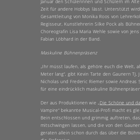
Januar den Schülerinnen und Schülern im Alte
Zeit für andere Hobbys lässt. Unterstützt wir
Gesamtleitung von Monika Roos von Lehrerkoll
Regisseur, Kunstlehrerin Silke Pock als Bühne
Choreografin Lisa Maria Wehle sowie von Jens
Fabian Löbhard in der Band.
Maskuline Bühnenpräsenz
„Ihr müsst laufen, als gehöre euch die Welt, 
Meter lang“, gibt Kevin Tarte den Gaunern TJ, J
Nicholas und Frederic Riemer sowie Andreas 
für eine eindrücklich maskuline Bühnenpräse
Der aus Produktionen wie „
Die Schöne und da
Vampire“ bekannte Musical-Profi macht es gle
Bein entschlossen und grimmig auftreten, das
mitschwingen lassen, und die von den Gaune
geraten allein schon durch das über die Büh