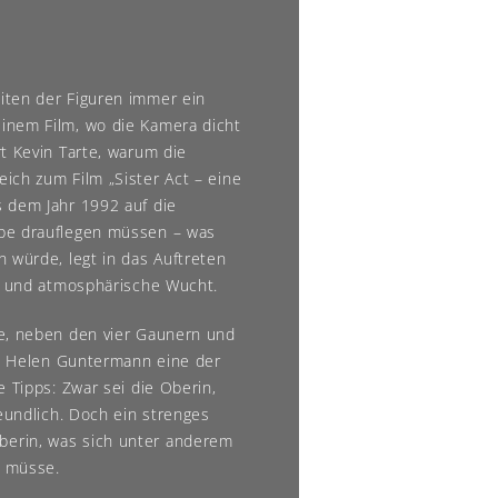
iten der Figuren immer ein
inem Film, wo die Kamera dicht
t Kevin Tarte, warum die
ich zum Film „Sister Act – eine
 dem Jahr 1992 auf die
ppe drauflegen müssen – was
 würde, legt in das Auftreten
ve und atmosphärische Wucht.
le, neben den vier Gaunern und
wie Helen Guntermann eine der
e Tipps: Zwar sei die Oberin,
reundlich. Doch ein strenges
erin, was sich unter anderem
n müsse.