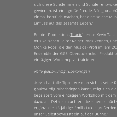
sich diese Schülerinnen und Schüler entwick
gewinnen, ist eine große Freude. Völlig unabh
einmal beruflich machen, hat eine solche Mus
Einfluss auf das gesamte Leben.“
Bei der Produktion „
Titanic
“ lernte Kevin Tart
musikalischen Leiter Rainer Roos kennen, Eh
Monika Roos, die den Musical-Profi im Jahr 2
Ensemble der GGS-Oberstufenchor-Produktion
eintägigen Workshop zu trainieren.
Rolle glaubwürdig rüberbringen
„Kevin hat tolle Tipps, wie man sich in seine 
glaubwürdig rüberbringen kann“, zeigt sich d
begeistert vom eintägigen Workshop mit dem M
dazu, auf Details zu achten, die einem zunäch
ergänzt die 16-jährige Emilia Lukic: „Außerdem
unser Selbstbewusstsein auf der Bühne.“