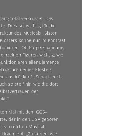
fang total verkrustet: Das
te. Dies sei wichtig für die
uktur des Musicals „Sister
 Klosters könne nur im Kontrast
tionieren. Ob Körperspannung,
e einzelnen Figuren wichtig, wie
 Funktionieren aller Elemente
Strukturen eines Klosters
hne ausdrücken? „Schaut euch
uch so steif hin wie die dort
Selbstvertrauen der
nkt.“
iten Mal mit dem GGS-
arte, der in den USA geboren
n zahlreichen Musical-
 Urach lebt: „Zu sehen, wie