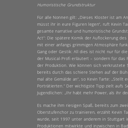
Humoristische Grundstruktur
Für alle Nonnen gilt: „Dieses Kloster ist am An
müsst ihr in eure Figuren legen“, ruft Kevin Tar
gesamte narrative und humoristische Grundstr
Act“: Die spätere Komik der Auflockerung des
mit einer anfangs grimmigen Atmosphäre funk
Gang oder Gestik: All dies ist nicht nur für di
der Musical-Profi erläutert – sondern für das
der Produktion. Wie können sich verkrustete 
bereits durch das schiere Stehen auf der Bü
mal alte Gemälde an“, so Kevin Tarte: „Stellt e
Porträtierten.“ Der wichtigste Tipp zielt aufs 
Jugendlichen: „Ihr habt mehr Power, als ihr de
Es mache ihm riesigen Spaß, bereits zum zwe
Oberstufenchor zu trainieren, erzählt Kevin T
wurde, seit 1997 unter anderem in Stuttgart i
Produktionen mitwirkte und inzwischen in Bad