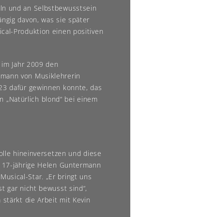
eln und an Selbstbewusstsein
ängig davon, was sie später
ical-Produktion einen positiven
e im Jahr 2009 den
emann von Musiklehrerin
023 dafür gewinnen konnte, das
 „Natürlich blond“ bei einem
Rolle hineinversetzen und diese
ie 17-jährige Helen Guntermann
usical-Star. „Er bringt uns
st gar nicht bewusst sind“,
 stärkt die Arbeit mit Kevin