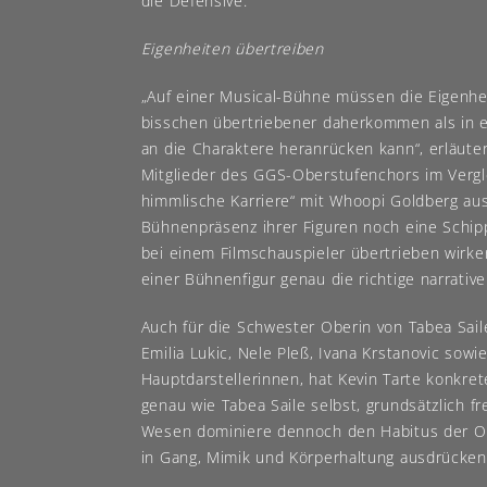
die Defensive.
Eigenheiten übertreiben
„Auf einer Musical-Bühne müssen die Eigenhe
bisschen übertriebener daherkommen als in e
an die Charaktere heranrücken kann“, erläuter
Mitglieder des GGS-Oberstufenchors im Vergle
himmlische Karriere“ mit Whoopi Goldberg aus
Bühnenpräsenz ihrer Figuren noch eine Schi
bei einem Filmschauspieler übertrieben wirken
einer Bühnenfigur genau die richtige narrati
Auch für die Schwester Oberin von Tabea Sai
Emilia Lukic, Nele Pleß, Ivana Krstanovic so
Hauptdarstellerinnen, hat Kevin Tarte konkret
genau wie Tabea Saile selbst, grundsätzlich f
Wesen dominiere dennoch den Habitus der Ob
in Gang, Mimik und Körperhaltung ausdrücke