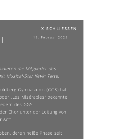
X SCHLIESSEN
H
15. Februar 2025
ainieren die Mitglieder des
 Musical-Star Kevin Tarte.
 Goldberg-Gymnasiums (GGS) hat
oder „
Les Misérables
“ bekannte
liedern des GGS-
 der Chor unter der Leitung von
 Act“.
oben, deren heiße Phase seit