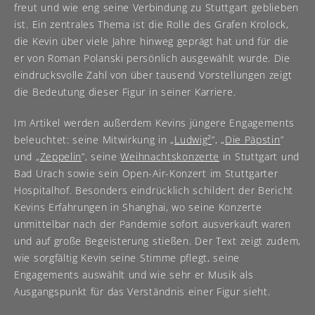
freut und wie eng seine Verbindung zu Stuttgart geblieben
ist. Ein zentrales Thema ist die Rolle des Grafen Krolock,
die Kevin über viele Jahre hinweg geprägt hat und für die
er von Roman Polanski persönlich ausgewählt wurde. Die
eindrucksvolle Zahl von über tausend Vorstellungen zeigt
die Bedeutung dieser Figur in seiner Karriere.
Im Artikel werden außerdem Kevins jüngere Engagements
beleuchtet: seine Mitwirkung in „
Ludwig²
”, „
Die Päpstin
”
und „
Zeppelin
”, seine
Weihnachtskonzerte
in Stuttgart und
Bad Urach sowie sein Open-Air-Konzert im Stuttgarter
Hospitalhof. Besonders eindrücklich schildert der Bericht
Kevins Erfahrungen in Shanghai, wo seine Konzerte
unmittelbar nach der Pandemie sofort ausverkauft waren
und auf große Begeisterung stießen. Der Text zeigt zudem,
wie sorgfältig Kevin seine Stimme pflegt, seine
Engagements auswählt und wie sehr er Musik als
Ausgangspunkt für das Verständnis einer Figur sieht.