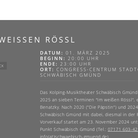
WEISSEN RÖSSL
DATUM:
01. MÄRZ 2025
BEGINN:
20:00 UHR
ENDE:
23:00 UHR
CK
ORT:
CONGRESS-CENTRUM STADT
SCHWÄBISCH GMÜND
Das Kolping-Musiktheater Schwäbisch Gmünd p
2025 an sieben Terminen "Im weißen Rössl", e
Benatzky. Nach 2020 ("Die Päpstin") und 2024 (
Schwäbisch Gmünd mit dabei, diesmal in der R
Vorverkauf startet am 23. November 2024 un
Punkt Schwäbisch Gmünd (Tel.:
07171 603-4
info(at)schwaebisch-gmuend.de
).