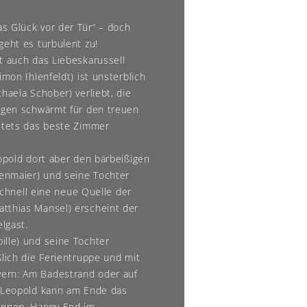
s Glück vor der Tür“ – doch
geht es turbulent zu!
t auch das Liebeskarussell
imon Ihlenfeldt) ist unsterblich
haela Schober) verliebt, die
gegen schwärmt für den treuen
 stets das beste Zimmer
eopold dort aber den bärbeißigen
enmaier) und seine Tochter
 schnell eine neue Quelle der
tthias Mansel) erscheint der
lgast.
ille) und seine Tochter
ßlich die Ferientruppe und mit
vern: Am Badestrand oder auf
t Leopold kann am Ende das
winnen. Happy End im