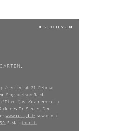
X SCHLIESSEN
GARTEN,
räsentiert ab 21. Februar
in Singspiel von Ralph
"Titanic") ist Kevin erneut in
olle des Dr. Siedler. Der
ter
www.ccs-gd.de
sowie im i-
250
, E-Mail:
tourist-