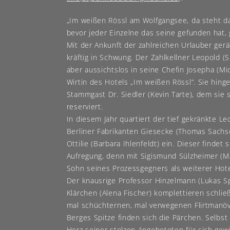
„Im weißen Rössl am Wolfgangsee, da steht da
bevor jeder Einzelne das seine gefunden hat, 
Mit der Ankunft der zahlreichen Urlauber gerä
kräftig in Schwung. Der Zahlkellner Leopold (S
aber aussichtslos in seine Chefin Josepha (Mic
Wirtin des Hotels „Im weißen Rössl“. Sie hin
Stammgast Dr. Siedler (Kevin Tarte), dem sie
reserviert.
In diesem Jahr quartiert der tief gekränkte L
Berliner Fabrikanten Giesecke (Thomas Sachs
Ottilie (Barbara Ihlenfeldt) ein. Dieser findet
Aufregung, denn mit Sigismund Sülzheimer (Ma
Sohn seines Prozessgegners als weiterer Hote
Der knausrige Professor Hinzelmann (Lukas Sp
Klärchen (Alena Fischer) komplettieren schlie
mal schüchternen, mal verwegenen Flirtmanö
Berges Spitze finden sich die Pärchen. Selbs
Herz seiner stolzen Angebeteten für sich ge