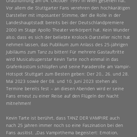
Uraufführung am 04. Oktober 1997 in Wien gesehen hat.
Vor allem die Stuttgarter Fans verehren den hochkarätigen
Darsteller mit imposanter Stimme, der die Rolle in der
Landeshauptstadt bereits bei der Deutschlandpremiere
2000 im Stage Apollo Theater verkörpert hat. Kein Wunder
also, dass es sich der beliebte Krolock-Darsteller nicht hat
nehmen lassen, das Publikum zum Anlass des 25-jährigen
Jubiläums zum Tanz zu bitten! Für mehrere Gastauftritte
wird Musicalsuperstar Kevin Tarte noch einmal in das
Grafenkostüm schlüpfen und seine Paraderolle am Vampir-
Hotspot Stuttgart zum Besten geben: Der 20., 26. und 28.
Mai 2023 sowie der 08. und 10. Juni 2023 stehen als
Termine bereits fest – an diesen Abenden wird er seine
Fans erneut zu einer Reise auf den Flügeln der Nacht
mitnehmen!
Kevin Tarte ist berührt, dass TANZ DER VAMPIRE auch
nach 25 Jahren immer noch so eine Faszination bei den
Fans auslöst. „Das Vampirthema begeistert: Emotion,