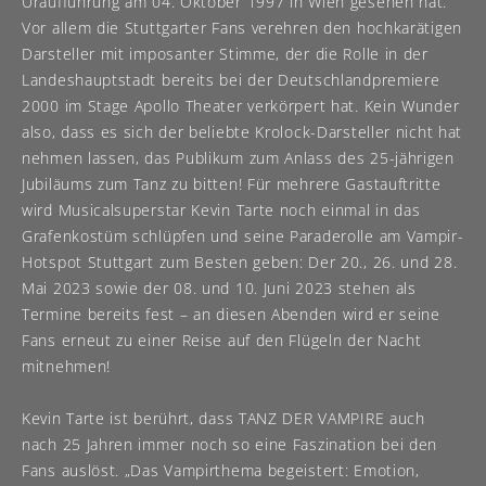
Uraufführung am 04. Oktober 1997 in Wien gesehen hat.
Vor allem die Stuttgarter Fans verehren den hochkarätigen
Darsteller mit imposanter Stimme, der die Rolle in der
Landeshauptstadt bereits bei der Deutschlandpremiere
2000 im Stage Apollo Theater verkörpert hat. Kein Wunder
also, dass es sich der beliebte Krolock-Darsteller nicht hat
nehmen lassen, das Publikum zum Anlass des 25-jährigen
Jubiläums zum Tanz zu bitten! Für mehrere Gastauftritte
wird Musicalsuperstar Kevin Tarte noch einmal in das
Grafenkostüm schlüpfen und seine Paraderolle am Vampir-
Hotspot Stuttgart zum Besten geben: Der 20., 26. und 28.
Mai 2023 sowie der 08. und 10. Juni 2023 stehen als
Termine bereits fest – an diesen Abenden wird er seine
Fans erneut zu einer Reise auf den Flügeln der Nacht
mitnehmen!
Kevin Tarte ist berührt, dass TANZ DER VAMPIRE auch
nach 25 Jahren immer noch so eine Faszination bei den
Fans auslöst. „Das Vampirthema begeistert: Emotion,