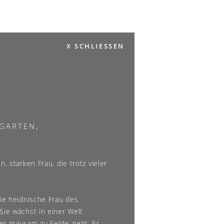
X SCHLIESSEN
GARTEN,
, starken Frau, die trotz vieler
die heidnische Frau des
Sie wächst in einer Welt
er grausam zu Felde zieht. Er