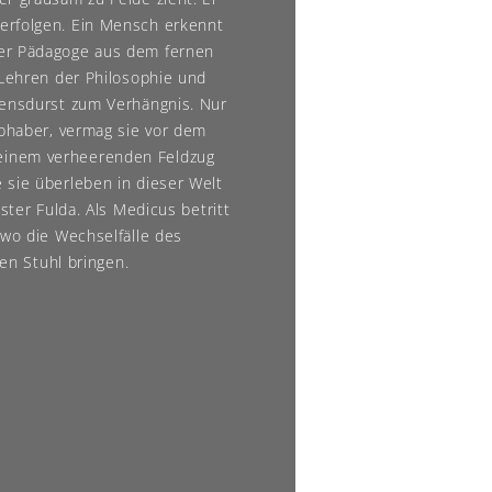
erfolgen. Ein Mensch erkennt
der Pädagoge aus dem fernen
 Lehren der Philosophie und
sensdurst zum Verhängnis. Nur
ebhaber, vermag sie vor dem
einem verheerenden Feldzug
 sie überleben in dieser Welt
ster Fulda. Als Medicus betritt
 wo die Wechselfälle des
gen Stuhl bringen.