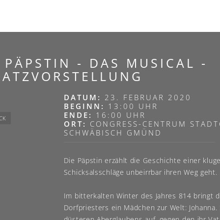
 PÄPSTIN - DAS MUSICAL -
SATZVORSTELLUNG
DATUM:
23. FEBRUAR 2020
BEGINN:
13:00 UHR
ENDE:
16:00 UHR
CK
ORT:
CONGRESS-CENTRUM STADT
SCHWÄBISCH GMÜND
Die Päpstin erzählt die Geschichte einer klugen
Schicksalsschläge unbeirrbar ihren Weg geht.
Im bitterkalten Winter des Jahres 814 bringt 
Dorfpriesters ein Mädchen zur Welt: Johanna. 
düsteren Aberglaubens auf, gegen den ihr Vat