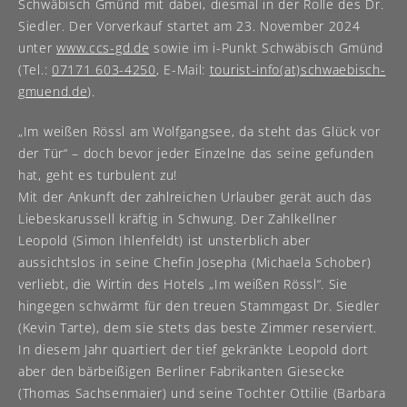
Schwäbisch Gmünd mit dabei, diesmal in der Rolle des Dr.
Siedler. Der Vorverkauf startet am 23. November 2024
unter
www.ccs-gd.de
sowie im i-Punkt Schwäbisch Gmünd
(Tel.:
07171 603-4250
, E-Mail:
tourist-info(at)schwaebisch-
gmuend.de
).
„Im weißen Rössl am Wolfgangsee, da steht das Glück vor
der Tür“ – doch bevor jeder Einzelne das seine gefunden
hat, geht es turbulent zu!
Mit der Ankunft der zahlreichen Urlauber gerät auch das
Liebeskarussell kräftig in Schwung. Der Zahlkellner
Leopold (Simon Ihlenfeldt) ist unsterblich aber
aussichtslos in seine Chefin Josepha (Michaela Schober)
verliebt, die Wirtin des Hotels „Im weißen Rössl“. Sie
hingegen schwärmt für den treuen Stammgast Dr. Siedler
(Kevin Tarte), dem sie stets das beste Zimmer reserviert.
In diesem Jahr quartiert der tief gekränkte Leopold dort
aber den bärbeißigen Berliner Fabrikanten Giesecke
(Thomas Sachsenmaier) und seine Tochter Ottilie (Barbara